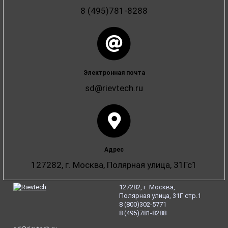
8
(495
)781-8288
Электронная почта
sd@rievtech.ru
Адрес
127282, г. Москва, Полярная улица, 31Гс1
127282, г. Москва,
Полярная улица, 31Г стр.1
8
(800
)302-5771
8
(495
)781-8288