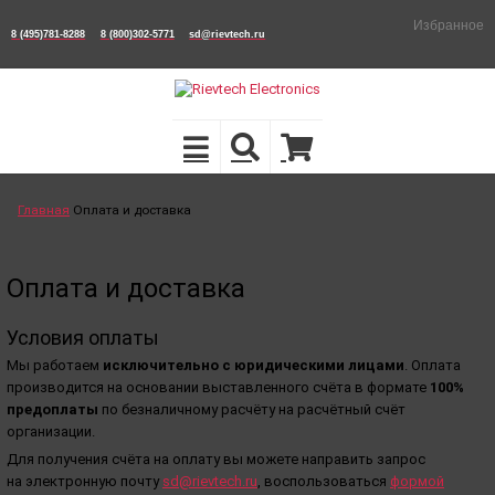
Избранное
8 (495)781-8288
8 (800)302-5771
sd@rievtech.ru
Главная
Оплата и доставка
Оплата и доставка
Условия оплаты
Мы работаем
исключительно с юридическими лицами
. Оплата
производится на основании выставленного счёта в формате
100%
предоплаты
по безналичному расчёту на расчётный счёт
организации.
Для получения счёта на оплату вы можете направить запрос
на электронную почту
sd@rievtech.ru
, воспользоваться
формой