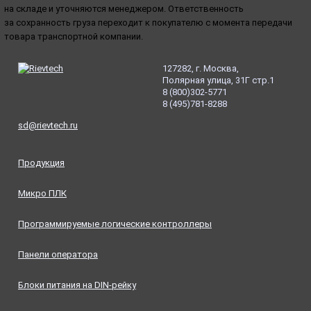
на складе и уточняются менеджером. Ответственность
за сохранность груза переходит к покупателю с момента передачи
товара транспортной компании.
127282, г. Москва,
Полярная улица, 31Г стр.1
8
(800
)302-5771
8
(495
)781-8288
sd@rievtech.ru
Продукция
Микро ПЛК
Программируемые логические контроллеры
Панели оператора
Блоки питания на DIN-рейку