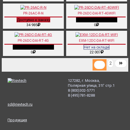
PR-26AC-R-N
PR-26DC-DAI-RT-4GWIFI
Доступно к заказу
Снято с производства
34 985
0
PR-26DC-DAI-RT-4G
EXM-12DC-DA-RT-WIFI
Снято с производства
Нет на складе
0
22 007
2
1
127282, г. Москва,
Полярная улица, 31Г стр.1
8
(800
)302-5771
8
(495
)781-8288
sd@rievtech.ru
Продукция