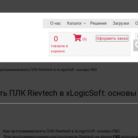
О нас
Каталог
Решения
Загрузки
О
0
Оформить заказ
(0)
товаров в
корзине.
программировать ПЛК Rievtech в xLogicSoft: основы FBD
 ПЛК Rievtech в xLogicSoft: основы
Как программировать ПЛК Rievtech в xLogicSoft: основы FBD
Для программирования контроллеров Rievtech на языке
FBD
использу