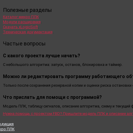
Полезные разделы
Каталог микро ПЛК
.
Модули расширения
.
Скачать xLogicSoft
.
Техническая документация
.
Частые вопросы
С какого проекта лучше начать?
С небольшого алгоритма: запуск, останов, блокировка и таймер.
Можно ли редактировать программу работающего об
Только после сохранения резервной копии и оценки риска остановки
Что прислать для помощи с программой?
Модель ПЛК, таблицу сигналов, описание алгоритма, схему и текущий 
Нужна помощь с проектом FBD? Пришлите модель ПЛК и описание алг
одукция
кро ПЛК