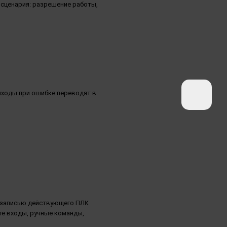
 сценария: разрешение работы,
Выходы при ошибке переводят в
езаписью действующего ПЛК
те входы, ручные команды,