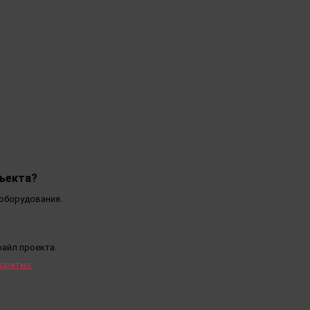
ъекта?
 оборудования.
файл проекта.
оритма.