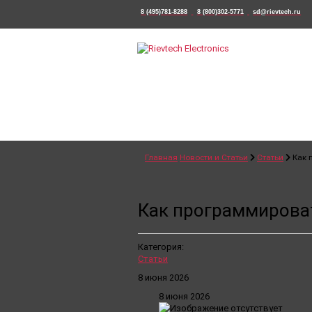
8 (495)781-8288
8 (800)302-5771
sd@rievtech.ru
Главная
Новости и Статьи
Статьи
Как 
Как программировать
Категория:
Статьи
8 июня 2026
8 июня 2026