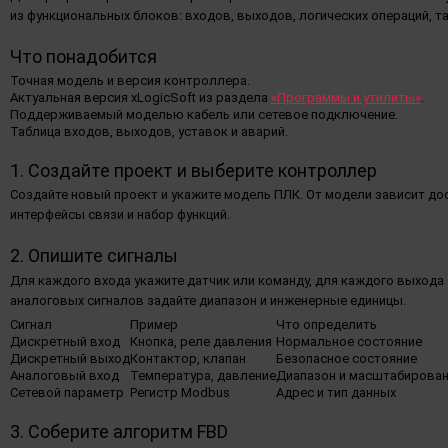
из функциональных блоков: входов, выходов, логических операций, т
Что понадобится
Точная модель и версия контроллера.
Актуальная версия xLogicSoft из раздела
«Программы и утилиты»
.
Поддерживаемый моделью кабель или сетевое подключение.
Таблица входов, выходов, уставок и аварий.
1. Создайте проект и выберите контроллер
Создайте новый проект и укажите модель ПЛК. От модели зависит до
интерфейсы связи и набор функций.
2. Опишите сигналы
Для каждого входа укажите датчик или команду, для каждого выхода
аналоговых сигналов задайте диапазон и инженерные единицы.
Сигнал
Пример
Что определить
Дискретный вход
Кнопка, реле давления
Нормальное состояние
Дискретный выход
Контактор, клапан
Безопасное состояние
Аналоговый вход
Температура, давление
Диапазон и масштабирова
Сетевой параметр
Регистр Modbus
Адрес и тип данных
3. Соберите алгоритм FBD