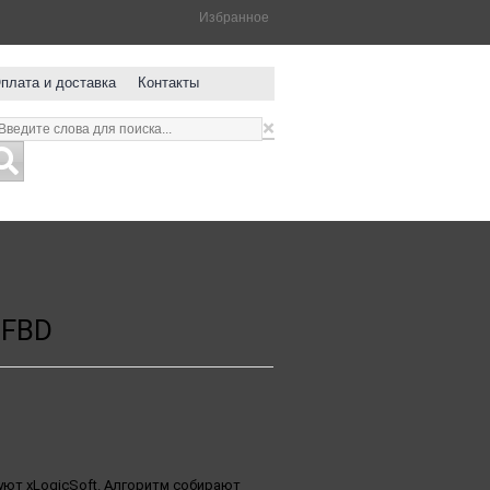
Избранное
плата и доставка
Контакты
×
 FBD
ют xLogicSoft. Алгоритм собирают