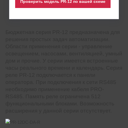
Проверить модель PR-12 по вашей схеме
Бюджетная серия PR-12 предназначена для
решения простых задач автоматизации.
Области применения серии - управление
освещением, насосами, вентиляцией, умный
дом и прочие. У серии имеется встроенные
часы реального времени и календарь.
Серия
реле PR-12 подключается к панели
оператора. При подключения к сети RS485
необходимо применение кабеля PRO-
RS485. Память реле ограничена 512
функциональными блоками. Возможность
расширения у данной серии отсутствует.