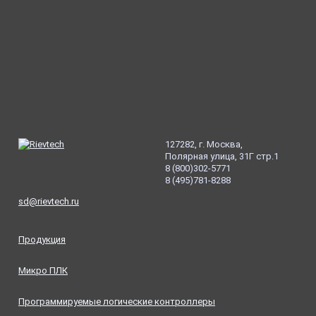
127282, г. Москва,
Полярная улица, 31Г стр.1
8
(800
)302-5771
8
(495
)781-8288
sd@rievtech.ru
Продукция
Микро ПЛК
Программируемые логические контроллеры