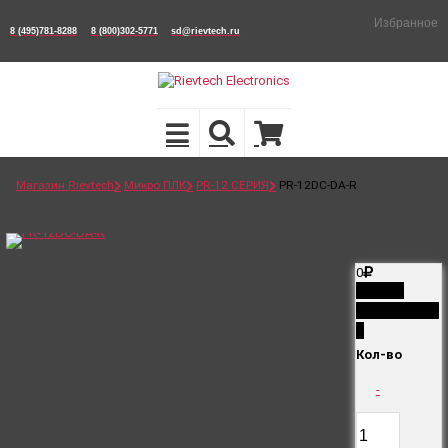
Избранное
8 (495)781-8288
8 (800)302-5771
sd@rievtech.ru
Магазин Rievtech
Микро ПЛК
PR-12 СЕРИЯ
PR-12DC-DA-R
0
Снято с
производств
а
Кол-во
-