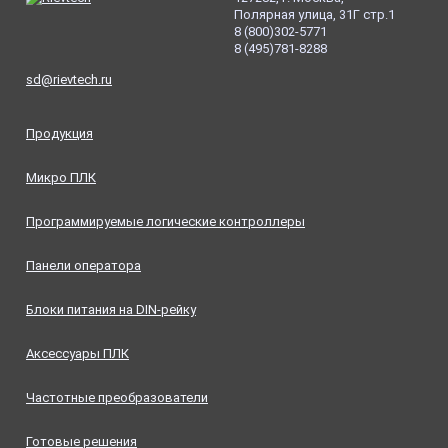
Полярная улица, 31Г стр.1
8
(800
)302-5771
8
(495
)781-8288
sd@rievtech.ru
Продукция
Микро ПЛК
Программируемые логические контроллеры
Панели оператора
Блоки питания на DIN-рейку
Аксессуары ПЛК
Частотные преобразователи
Готовые решения