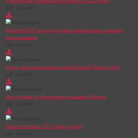
Руководство пользователя Rievtech V6.2.2 (eng.)
pdf - 24,64MB
BACnet MSTP метод настройки параметров и примеры
использования
pdf - 0,95MB
Метод настройки параметров BACnet IP Rievtech PLC
pdf - 0,94MB
Инструкцию по обновлению прошивки Ethernet
pdf - 0,38MB
Rievtech Modbus RTU (Memory Map)
pdf - 0,63MB