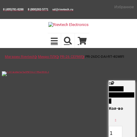
Избранное
8 (495)781-8288
8 (800)302-5771
sd@rievtech.ru
Магазин Rievtech
Микро ПЛК
PR-26 СЕРИЯ
PR-26DC-DAI-RT-4GWIFI
0
Снято с
производств
а
Кол-во
-