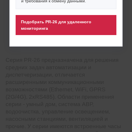
и требования к обмену данными.
Подобрать PR-26 для удаленного
мониторинга
Серия PR-26 предназначена для решения
средних задач автоматизации и
диспетчеризации, отличается
расширенными коммуникационными
возможностями (Ethernet, WiFi, GPRS
(2G/4G), 2xRS485). Области применения
серии - умный дом, система АВР,
водоочистка, управление освещением,
насосными станциями, вентиляцией и
прочие. У серии имеются встроенные часы