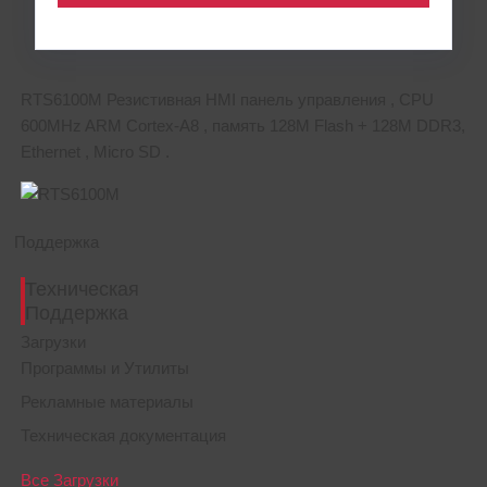
RTS6100M Резистивная HMI панель управления , CPU
600MHz ARM Cortex-A8 , память 128M Flash + 128M DDR3,
Ethernet , Micro SD .
Поддержка
Техническая
Поддержка
Загрузки
Программы и Утилиты
Рекламные материалы
Техническая документация
Все Загрузки