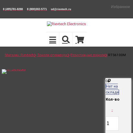
Избранное
8 (495)781-8288
8 (800)302-5771
sd@rievtech.ru
Магазин Rievtech
Панели оператора
Резистивные панели
RTS6100M
0
Нет на
складе
Кол-во
-