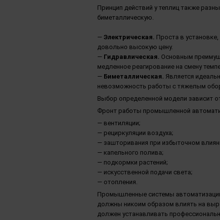
Принцип действий у теплиц также разн
биметаллическую.
—
Электрическая.
Проста в установке,
довольно высокую цену.
—
Гидравлическая.
Основным преимуще
медленное реагирование на смену темпе
—
Биметаллическая.
Является идеаль
невозможность работы с тяжелым обо
Выбор определенной модели зависит от
Фронт работы промышленной автоматиз
— вентиляции;
— рециркуляции воздуха;
— зашторивания при избыточном влиян
— капельного полива;
— подкормки растений;
— искусственной подачи света;
— отопления.
Промышленные системы автоматизации 
должны никоим образом влиять на выра
должен устанавливать профессиональны