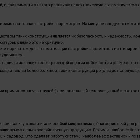
ый, в зависимости от этого различают электрическую автоматическую с
 возможна точная настройка параметров. Из минусов следует отметить
ством таких конструкций является их безопасность и надежность. Кон
ратуры, однако это не критично.
ным вариантом для автоматизации настройки параметров вентилирова
рудованием.
 наличия источника электрической энергии поблизости и размеров те
ации теплиц более большой, такие конструкции регулируют следующи
ии прямых солнечных лучей (горизонтальный теплозащитный и светоо
призваны устанавливать особый микроклимат, благоприятный для раст
щиваемую сельскохозяйственную продукцию. Режимы, наиболее благоп
й садовод. Это сделает работу системы наиболее эффективной и поз