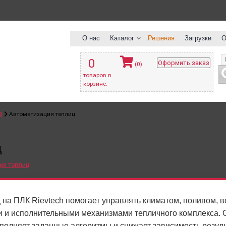
О нас
Каталог
Решения
Загрузки
О
0
Оформить заказ
(0)
товаров в
корзине.
й
Автоматизация теплиц
ц
 на ПЛК Rievtech помогает управлять климатом, поливом, 
 и исполнительными механизмами тепличного комплекса. 
полняет заданные алгоритмы и снижает зависимость резуль