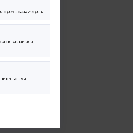
контроль параметров.
канал связи или
олнительными