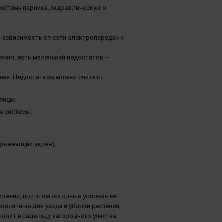
истему парника, гидравлическую и
 зависимость от сети электропередач и
ечно, есть маленький недостаток —
ния. Недостатком можно считать
плицы.
е системы:
тражающий экран);
ений, при этом погодные условия не
риятные для ухода и уборки растений,
волит владельцу загородного участка