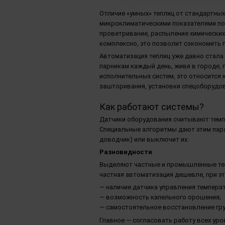
Отличие «умных» теплиц от стандартны
микроклиматическими показателями пон
проветривание, распыление химических
комплексно, это позволит сэкономить 
Автоматизация теплиц
уже давно стала 
парникам каждый день, живя в городе,
исполнительных систем, это относится
зашторивания, установки спецоборудо
Как работают системы?
Датчики оборудования считывают темпе
Специальные алгоритмы дают этим пара
доводчик) или выключит их.
Разновидности
Выделяют частные и промышленные тепл
частная автоматизация дешевле, при 
— наличие датчика управления темпер
— возможность капельного орошения;
— самостоятельное восстановление гру
Главное — согласовать работу всех ур