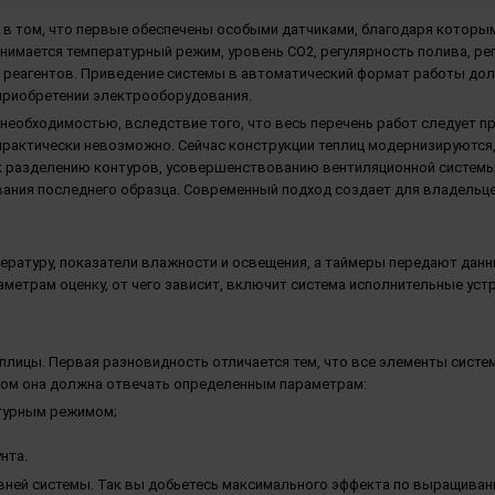
х в том, что первые обеспечены особыми датчиками, благодаря которы
имается температурный режим, уровень CO2, регулярность полива, реп
 реагентов. Приведение системы в автоматический формат работы до
приобретении электрооборудования.
необходимостью, вследствие того, что весь перечень работ следует п
 практически невозможно. Сейчас конструкции теплиц модернизируютс
 к разделению контуров, усовершенствованию вентиляционной системы
вания последнего образца. Современный подход создает для владельц
ратуру, показатели влажности и освещения, а таймеры передают дан
метрам оценку, от чего зависит, включит система исполнительные уст
ицы. Первая разновидность отличается тем, что все элементы систе
этом она должна отвечать определенным параметрам:
атурным режимом;
нта.
овней системы. Так вы добьетесь максимального эффекта по выращива