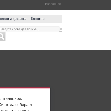
Избранное
плата и доставка
Контакты
×
вентиляцией,
Система собирает
тата от ручного