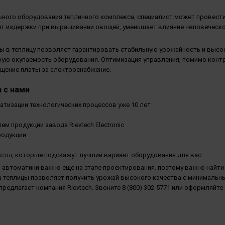
ьного оборудования тепличного комплекса, специалист может провест
ет издержки при выращивании овощей, уменьшает влияние человеческо
ы в теплицу позволяет гарантировать стабильную урожайность и выс
рую окупаемость оборудования. Оптимизация управления, помимо конт
ащение платы за электроснабжение.
 с нами
тизации технологических процессов уже 10 лет
 продукции завода Rievtech Electronic
родукции
ты, которые подскажут лучший вариант оборудования для вас
автоматики важно еще на этапе проектирования. поэтому важно найти
 теплицы позволяет получить урожай высокого качества с минимальн
едлагает компания Rievtech. Звоните 8 (800) 302-5771 или оформляйте 