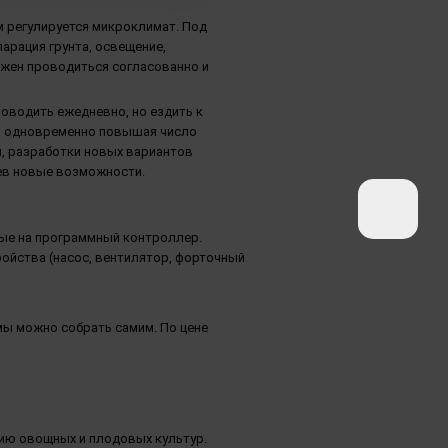
м регулируется микроклимат. Под
арация грунта, освещение,
лжен проводиться согласованно и
роводить ежедневно, но ездить к
я, одновременно повышая число
, разработки новых вариантов
ев новые возможности.
ные на программный контроллер.
ройства (насос, вентилятор, форточный
мы можно собрать самим. По цене
нию овощных и плодовых культур.