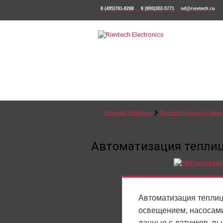
8 (495)781-8288
8 (800)302-5771
sd@rievtech.ru
Главная
Решения
Автоматизация здани
Автоматизация тепли
Автоматизация теплиц
освещением, насосами
данные с датчиков, вы